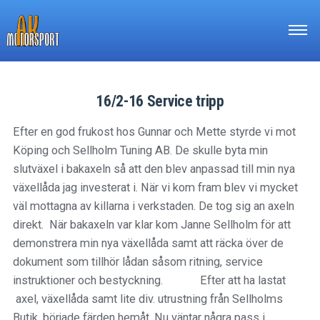
Bilen
Personal
Historik
16/2-16 Service tripp
Tävlingar
Efter en god frukost hos Gunnar och Mette styrde vi mot
Köping och Sellholm Tuning AB. De skulle byta min
Resultat
slutväxel i bakaxeln så att den blev anpassad till min nya
växellåda jag investerat i. När vi kom fram blev vi mycket
Galleri
väl mottagna av killarna i verkstaden. De tog sig an axeln
direkt. När bakaxeln var klar kom Janne Sellholm för att
demonstrera min nya växellåda samt att räcka över de
dokument som tillhör lådan såsom ritning, service
instruktioner och bestyckning. Efter att ha lastat
axel, växellåda samt lite div. utrustning från Sellholms
Butik, började färden hemåt. Nu väntar några pass i