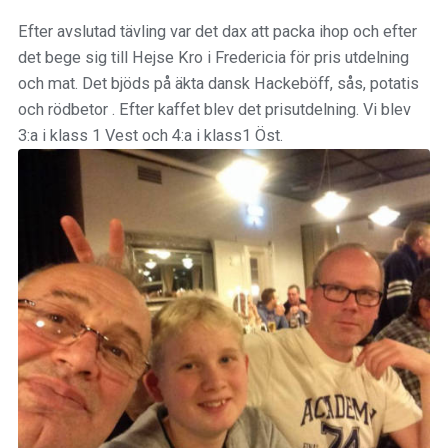
Efter avslutad tävling var det dax att packa ihop och efter
det bege sig till Hejse Kro i Fredericia för pris utdelning
och mat. Det bjöds på äkta dansk Hackeböff, sås, potatis
och rödbetor . Efter kaffet blev det prisutdelning. Vi blev
3:a i klass 1 Vest och 4:a i klass1 Öst.