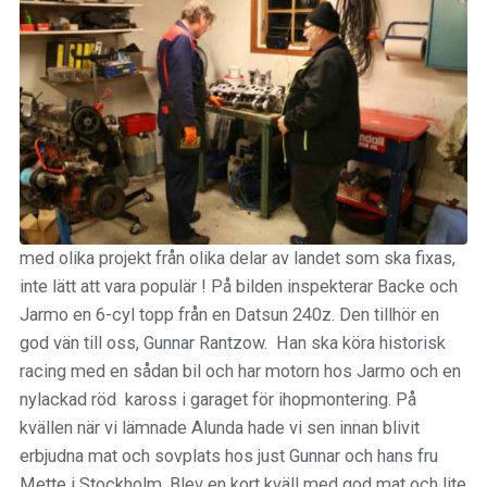
med olika projekt från olika delar av landet som ska fixas,
inte lätt att vara populär ! På bilden inspekterar Backe och
Jarmo en 6-cyl topp från en Datsun 240z. Den tillhör en
god vän till oss, Gunnar Rantzow. Han ska köra historisk
racing med en sådan bil och har motorn hos Jarmo och en
nylackad röd kaross i garaget för ihopmontering. På
kvällen när vi lämnade Alunda hade vi sen innan blivit
erbjudna mat och sovplats hos just Gunnar och hans fru
Mette i Stockholm. Blev en kort kväll med god mat och lite