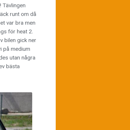
! Tävlingen
 däck runt om då
let var bra men
gs för heat 2.
v bilen gick ner
 vi på medium
ades utan några
lev bästa