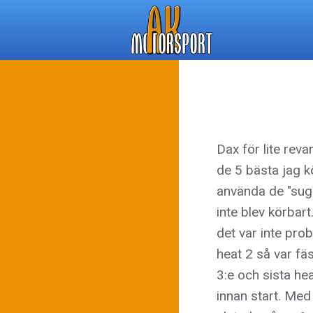
Dax för lite rev
de 5 bästa jag kö
använda de "suggo
inte blev körbar
det var inte prob
heat 2 så var fäs
3:e och sista hea
innan start. Med 