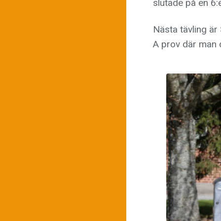
slutade på en 6:e
Nästa tävling är
A prov där man 