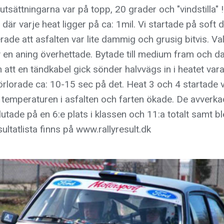
sättningarna var på topp, 20 grader och "vindstilla" !
 där varje heat ligger på ca: 1mil. Vi startade på soft
rade att asfalten var lite dammig och grusig bitvis. Va
en aning överhettade. Bytade till medium fram och da
 att en tändkabel gick sönder halvvägs in i heatet vara
Förlorade ca: 10-15 sec på det. Heat 3 och 4 startade
temperaturen i asfalten och farten ökade. De avverk
lutade på en 6:e plats i klassen och 11:a totalt samt b
ultatlista finns på www.rallyresult.dk