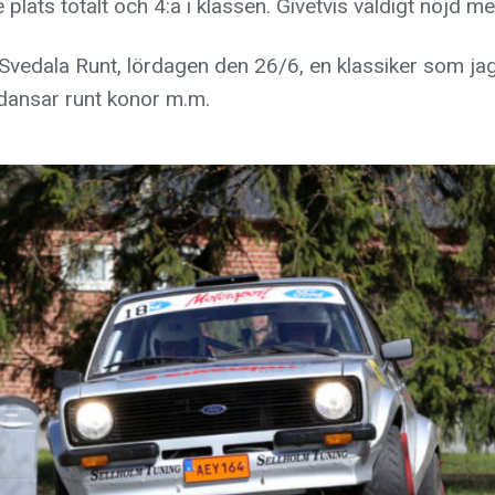
 plats totalt och 4:a i klassen. Givetvis väldigt nöjd me
 Svedala Runt, lördagen den 26/6, en klassiker som jag
dansar runt konor m.m.