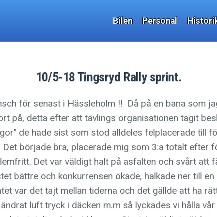
Bilen
Personal
Histori
10/5-18 Tingsryd Rally sprint.
ansch för senast i Hässleholm !! Då på en bana som ja
rt på, detta efter att tävlings organisationen tagit besl
r" de hade sist som stod alldeles felplacerade till föl
t. Det började bra, placerade mig som 3:a totalt efter 
lemfritt. Det var väldigt halt på asfalten och svårt att f
tet bättre och konkurrensen ökade, halkade ner till en 6
tet var det tajt mellan tiderna och det gällde att ha rät
ändrat luft tryck i däcken m.m så lyckades vi hålla vår