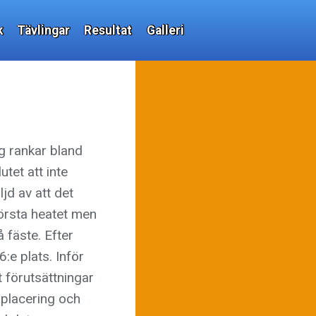
k
Tävlingar
Resultat
Galleri
g rankar bland
utet att inte
jd av att det
första heatet men
å fäste. Efter
:e plats. Inför
t förutsättningar
 placering och