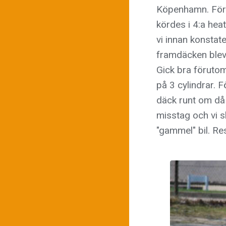
Köpenhamn. Förut
kördes i 4:a heat
vi innan konstate
framdäcken blev 
Gick bra förutom
på 3 cylindrar. 
däck runt om då 
misstag och vi s
"gammel" bil. Res